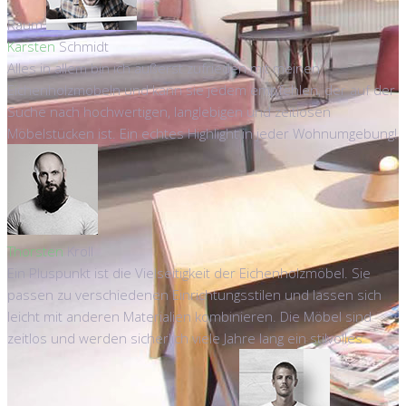
Raum.
Karsten
Schmidt
Alles in allem bin ich äußerst zufrieden mit meinen
Eichenholzmöbeln und kann sie jedem empfehlen, der auf der
Suche nach hochwertigen, langlebigen und zeitlosen
Möbelstücken ist. Ein echtes Highlight in jeder Wohnumgebung!
Thorsten
Kroll
Ein Pluspunkt ist die Vielseitigkeit der Eichenholzmöbel. Sie
passen zu verschiedenen Einrichtungsstilen und lassen sich
leicht mit anderen Materialien kombinieren. Die Möbel sind
zeitlos und werden sicherlich viele Jahre lang ein stilvolles