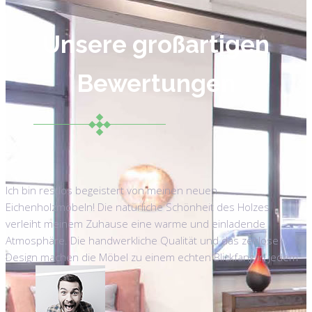
Unsere großartigen
Bewertungen
Ich bin restlos begeistert von meinen neuen
Eichenholzmöbeln! Die natürliche Schönheit des Holzes
verleiht meinem Zuhause eine warme und einladende
Atmosphäre. Die handwerkliche Qualität und das zeitlose
Design machen die Möbel zu einem echten Blickfang in jedem