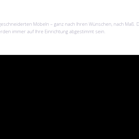
schneiderten Möbeln – ganz nach Ihren Wünschen, nach Maß. Dabe
den immer auf Ihre Einrichtung abgestimmt sein.