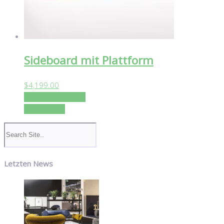
Sideboard mit Plattform
$
4,199.00
In den Warenkorb
View Details
Letzten News