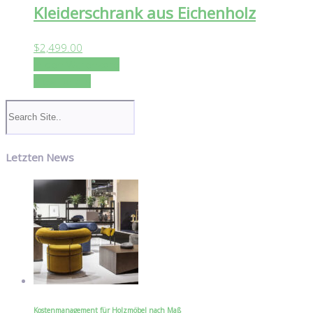
Kleiderschrank aus Eichenholz
$
2,499.00
In den Warenkorb
View Details
Letzten News
Kostenmanagement für Holzmöbel nach Maß