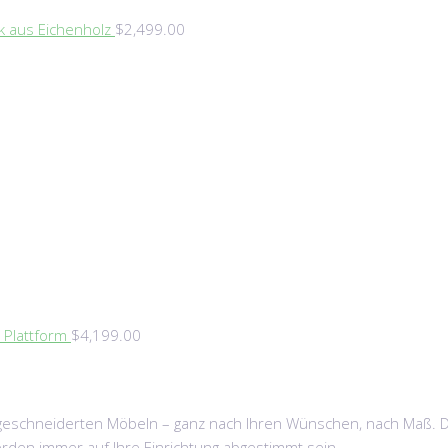
k aus Eichenholz
$
2,499.00
 Plattform
$
4,199.00
schneiderten Möbeln – ganz nach Ihren Wünschen, nach Maß. Dabe
den immer auf Ihre Einrichtung abgestimmt sein.