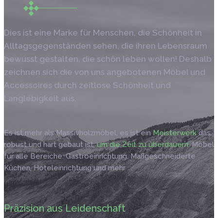
Dies ist eine Marke für Menschen, die Schönheit in
Alltagsgegenständen sehen, die ihren Lebensraum
bewusst gestalten, die schön leben wollen! Deshalb
zeichnen sich die von uns angebotenen Möbel und
Accessoires durch zeitlose Schönheit und
Langlebigkeit aus.
Es ist mehr als Massivholzmöbel, es ist ein
Meisterwerk
das
robust und hart gebaut ist,
um die Zeit zu überdauern.
Möbel
für alle Bereiche: Gastroeinrichtung, Maßgeschneiderte
Küchen, Hoteleinrichtung und mehr ...
Präzision aus Leidenschaft