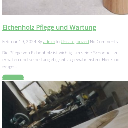
Eichenholz Pflege und Wartung
Februar 19, 2024
By
admin
In
Uncategorized
No Comments
Die Pflege von Eichenholz ist wichtig, um seine Schönheit zu
erhalten und seine Langlebigkeit zu gewährleisten. Hier sind
einige...
Read More