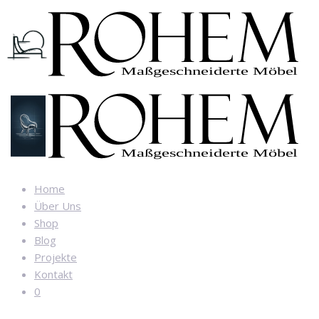
Home
Über Uns
Shop
Blog
Projekte
Kontakt
0