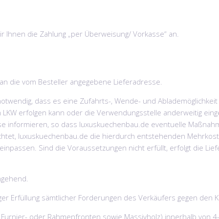
ir Ihnen die Zahlung „per Überweisung/ Vorkasse“ an.
er an die vom Besteller angegebene Lieferadresse.
s notwendig, dass es eine Zufahrts-, Wende- und Ablademöglichkei
nem LKW erfolgen kann oder die Verwendungsstelle anderweitig ei
sse informieren, so dass luxuskuechenbau.de eventuelle Maßnahm
lichtet, luxuskuechenbau.de die hierdurch entstehenden Mehrkoste
npassen. Sind die Voraussetzungen nicht erfüllt, erfolgt die Lief
umgehend.
diger Erfüllung sämtlicher Forderungen des Verkäufers gegen den 
-, Furnier- oder Rahmenfronten sowie Massivholz) innerhalb von 4-8