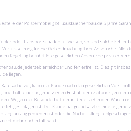
estelle der Polstermöbel gibt luxuskuechenbau.de 5 Jahre Garant
llungsfehler oder Transportschäden aufweisen, so sind solche Fehle
cht Voraussetzung für die Geltendmachung Ihrer Ansprüche. Alle
den Regelung berührt Ihre gesetzlichen Ansprüche privater Verbr
enbau.de jederzeit erreichbar und fehlerfrei ist. Dies gilt insbe
.de liegen.
 Kaufsache vor, kann der Kunde nach den gesetzlichen Vorschrift
ung innerhalb einer angemessenen Frist ab dem Zeitpunkt, zu dem
hren. Wegen der Besonderheit der in Rede stehenden Waren und
ehlgeschlagen ist. Der Kunde hat grundsätzlich eine angemessene 
ng untätig geblieben ist oder die Nacherfüllung fehlgeschlagen 
 nicht mehr nacherfüllt wird.