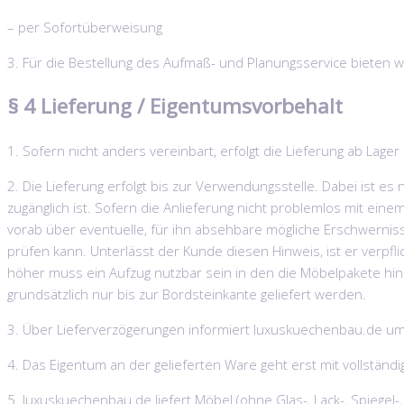
– per Sofortüberweisung
3. Für die Bestellung des Aufmaß- und Planungsservice bieten w
§ 4 Lieferung / Eigentumsvorbehalt
1. Sofern nicht anders vereinbart, erfolgt die Lieferung ab Lag
2. Die Lieferung erfolgt bis zur Verwendungsstelle. Dabei ist e
zugänglich ist. Sofern die Anlieferung nicht problemlos mit ei
vorab über eventuelle, für ihn absehbare mögliche Erschwerni
prüfen kann. Unterlässt der Kunde diesen Hinweis, ist er verpf
höher muss ein Aufzug nutzbar sein in den die Möbelpakete hinei
grundsätzlich nur bis zur Bordsteinkante geliefert werden.
3. Über Lieferverzögerungen informiert luxuskuechenbau.de 
4. Das Eigentum an der gelieferten Ware geht erst mit vollstän
5. luxuskuechenbau.de liefert Möbel (ohne Glas-, Lack-, Spiegel