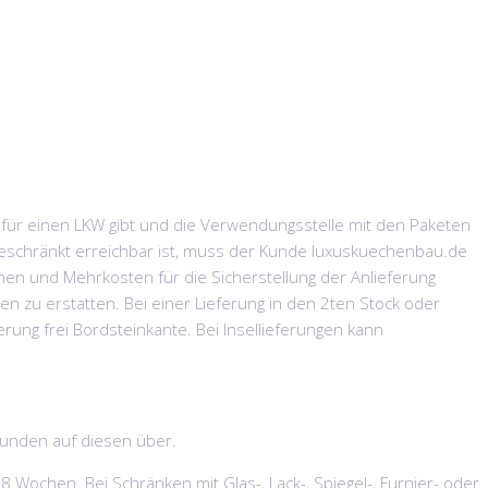
t für einen LKW gibt und die Verwendungsstelle mit den Paketen
ngeschränkt erreichbar ist, muss der Kunde luxuskuechenbau.de
en und Mehrkosten für die Sicherstellung der Anlieferung
n zu erstatten. Bei einer Lieferung in den 2ten Stock oder
erung frei Bordsteinkante. Bei Insellieferungen kann
Kunden auf diesen über.
 Wochen. Bei Schränken mit Glas-, Lack-, Spiegel-, Furnier- oder