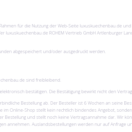
n Rahmen für die Nutzung der Web-Seite luxuskuechenbau.de und
fer luxuskuechenbau.de ROHEM Vertrieb GmbH Artlenburger Lan
Kunden abgespeichert und/oder ausgedruckt werden.
chenbau.de sind freibleibend.
ektronisch bestätigen. Die Bestätigung bewirkt nicht den Vertra
bindliche Bestellung ab. Der Besteller ist 6 Wochen an seine Be
kte im Online-Shop stellt kein rechtlich bindendes Angebot, sonde
er Bestellung und stellt noch keine Vertragsannahme dar. Wir kön
agen annehmen. Auslandsbestellungen werden nur auf Anfrage und