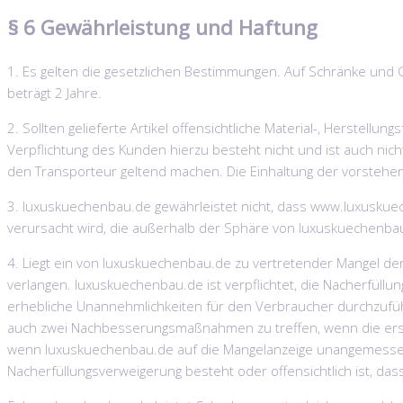
§ 6 Gewährleistung und Haftung
1. Es gelten die gesetzlichen Bestimmungen. Auf Schränke und G
beträgt 2 Jahre.
2. Sollten gelieferte Artikel offensichtliche Material-, Herste
Verpflichtung des Kunden hierzu besteht nicht und ist auch ni
den Transporteur geltend machen. Die Einhaltung der vorstehen
3. luxuskuechenbau.de gewährleistet nicht, dass www.luxuskuech
verursacht wird, die außerhalb der Sphäre von luxuskuechenbau
4. Liegt ein von luxuskuechenbau.de zu vertretender Mangel der
verlangen. luxuskuechenbau.de ist verpflichtet, die Nacherfüll
erhebliche Unannehmlichkeiten für den Verbraucher durchzufü
auch zwei Nachbesserungsmaßnahmen zu treffen, wenn die erste f
wenn luxuskuechenbau.de auf die Mangelanzeige unangemessen la
Nacherfüllungsverweigerung besteht oder offensichtlich ist, dass