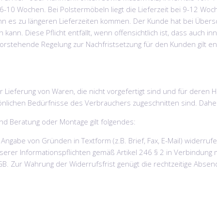
6-10 Wochen. Bei Polstermöbeln liegt die Lieferzeit bei 9-12 Wo
nn es zu längeren Lieferzeiten kommen. Der Kunde hat bei Übersc
ann. Diese Pflicht entfällt, wenn offensichtlich ist, dass auch in
 vorstehende Regelung zur Nachfristsetzung für den Kunden gilt e
r Lieferung von Waren, die nicht vorgefertigt sind und für deren 
önlichen Bedürfnisse des Verbrauchers zugeschnitten sind. Daher
und Beratung oder Montage gilt folgendes:
gabe von Gründen in Textform (z.B. Brief, Fax, E-Mail) widerrufen
unserer Informationspflichten gemäß Artikel 246 § 2 in Verbindun
GB. Zur Wahrung der Widerrufsfrist genügt die rechtzeitige Absen