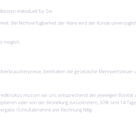
osten individuell für Sie.
keit. Bei Nichtverfügbarkeit der Ware wird der Kunde unverzüglich
n) möglich.
nd Endverbraucherpreise, beinhalten die gesetzliche Mehrwertsteue
ditrisikos müssen wir uns entsprechend der jeweiligen Bonität 
ptieren oder von der Bestellung zurücktreten), 30% sind 14 Tage 
Übergabe /Schlußabnahme per Rechnung fällig.