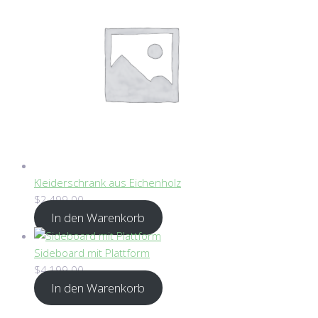
Kleiderschrank aus Eichenholz
$
2,499.00
In den Warenkorb
Sideboard mit Plattform
$
4,199.00
In den Warenkorb